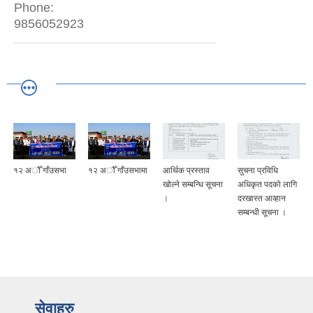
Phone:
9856052923
१२ अौँ गाँउसभा
१२ अौँ गाँउसभामा
आर्थिक प्रस्ताव
सुचना प्रविधि
खोल्ने सम्बन्धि सूचना
अधिकृत पदको लागि
।
दरखास्त आव्हान
सम्बन्धी सूचना ।
सेवाहरु