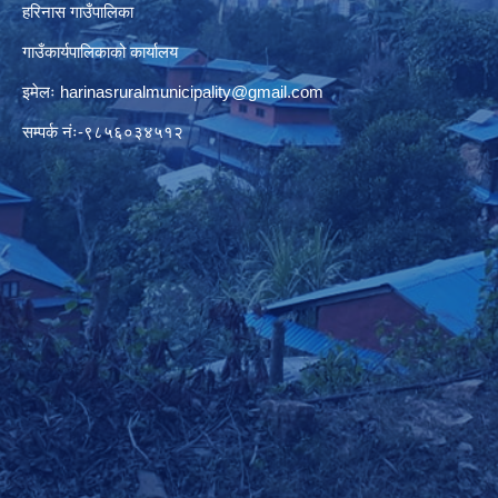
हरिनास गाउँपालिका
गाउँकार्यपालिकाको कार्यालय
इमेलः
harinasruralmunicipality@gmail.com
सम्पर्क नंः-९८५६०३४५१२