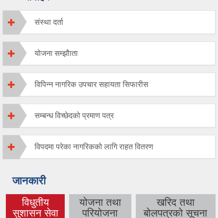
संस्था दर्ता
योजना सम्झौाता
विपिन्न नागरिक उपचार सहायता सिफारीस
सम्बन्ध विच्छेदको प्रमाण पत्र
विपदमा परेका नागरिकको लागि राहत वितरण
जानकारी
विधुतीय
योजना तथा
खरिद तथा
(active tab)
सुशासन सेवा
परियोजना
बोलपत्रको सूचना