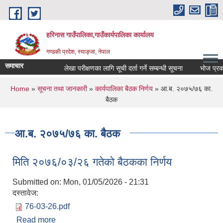
Skip to main content
हरिनास गाउँपालिका,गाउँकार्यपालिका कार्यालय
गण्डकी प्रदेश, स्याङ्जा, नेपाल
समाचार
लेखा परीक्षणका लागि सूची दर्ता गर्ने सम्बन्धी सूचना
भोज प्रकाश माध
You are here
Home
»
सूचना तथा जानकारी
»
कार्यपालिका बैठक निर्णय
» आ.ब. २०७५/७६ का.
बैठक
आ.ब. २०७५/७६ का. बैठक
मिति २०७६/०३/२६ गतेको बैठकका निर्णय
Submitted on:
Mon, 01/05/2026 - 21:31
दस्तावेज:
76-03-26.pdf
Read more
about मिति २०७६/०३/२६ गतेको बैठकका निर्णय