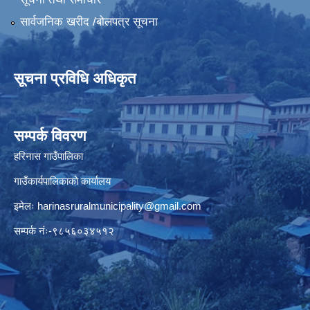
सार्वजनिक खरीद /बोलपत्र सूचना
सूचना प्रविधि अधिकृत
सम्पर्क विवरण
हरिनास गाउँपालिका
गाउँकार्यपालिकाको कार्यालय
इमेलः
harinasruralmunicipality@gmail.com
सम्पर्क नंः-९८५६०३४५१२