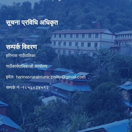
सूचना प्रविधि अधिकृत
सम्पर्क विवरण
हरिनास गाउँपालिका
गाउँकार्यपालिकाको कार्यालय
इमेलः
harinasruralmunicipality@gmail.com
सम्पर्क नंः-९८५६०३४५१२