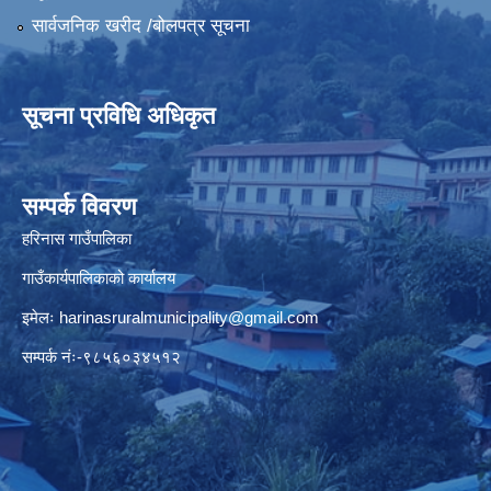
सार्वजनिक खरीद /बोलपत्र सूचना
सूचना प्रविधि अधिकृत
सम्पर्क विवरण
हरिनास गाउँपालिका
गाउँकार्यपालिकाको कार्यालय
इमेलः
harinasruralmunicipality@gmail.com
सम्पर्क नंः-९८५६०३४५१२