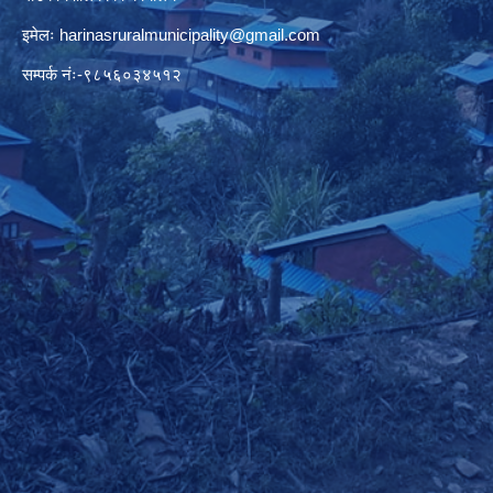
इमेलः
harinasruralmunicipality@gmail.com
सम्पर्क नंः-९८५६०३४५१२