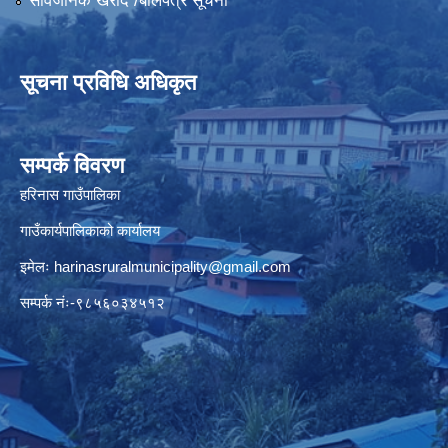
सार्वजनिक खरीद /बोलपत्र सूचना
सूचना प्रविधि अधिकृत
सम्पर्क विवरण
हरिनास गाउँपालिका
गाउँकार्यपालिकाको कार्यालय
इमेलः
harinasruralmunicipality@gmail.com
सम्पर्क नंः-९८५६०३४५१२