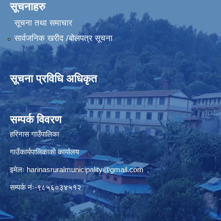
सूचनाहरु
सूचना तथा समाचार
सार्वजनिक खरीद /बोलपत्र सूचना
सूचना प्रविधि अधिकृत
सम्पर्क विवरण
हरिनास गाउँपालिका
गाउँकार्यपालिकाको कार्यालय
इमेलः
harinasruralmunicipality@gmail.com
सम्पर्क नंः-९८५६०३४५१२