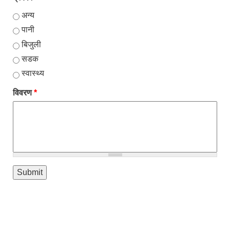
अन्य
पानी
बिजुली
सडक
स्वास्थ्य
विवरण
*