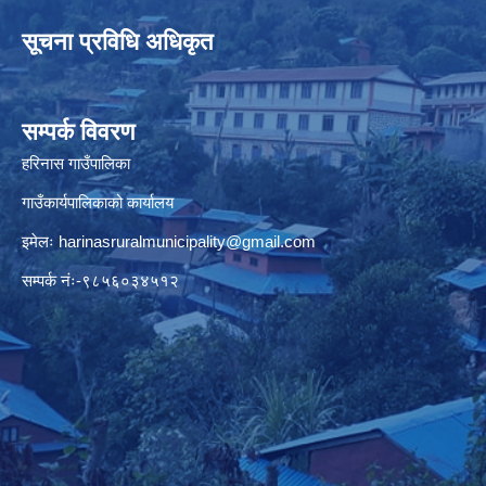
सूचना प्रविधि अधिकृत
सम्पर्क विवरण
हरिनास गाउँपालिका
गाउँकार्यपालिकाको कार्यालय
इमेलः
harinasruralmunicipality@gmail.com
सम्पर्क नंः-९८५६०३४५१२