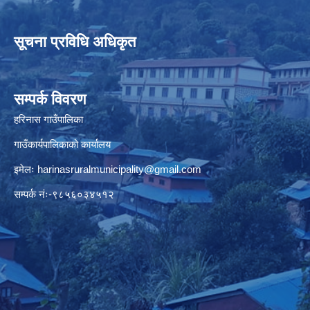
सूचना प्रविधि अधिकृत
सम्पर्क विवरण
हरिनास गाउँपालिका
गाउँकार्यपालिकाको कार्यालय
इमेलः
harinasruralmunicipality@gmail.com
सम्पर्क नंः-९८५६०३४५१२