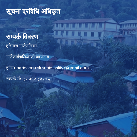
सूचना प्रविधि अधिकृत
सम्पर्क विवरण
हरिनास गाउँपालिका
गाउँकार्यपालिकाको कार्यालय
इमेलः
harinasruralmunicipality@gmail.com
सम्पर्क नंः-९८५६०३४५१२