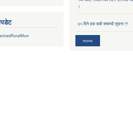
।
अपडेट
३५ दिने हक दाबी सम्बन्धी सूचना !!!
arinasRuralMun
more