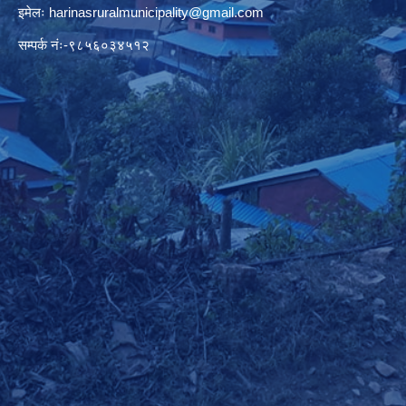
इमेलः
harinasruralmunicipality@gmail.com
सम्पर्क नंः-९८५६०३४५१२