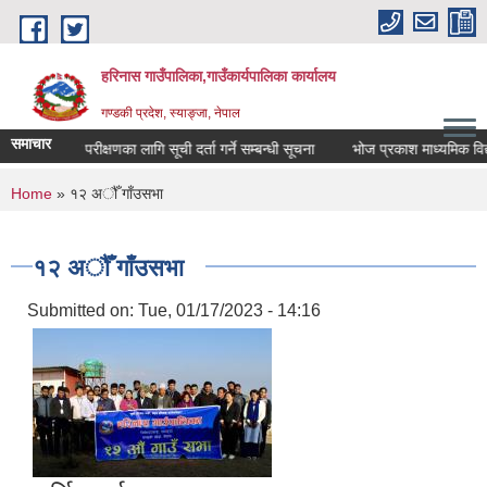
Skip to main content
हरिनास गाउँपालिका,गाउँकार्यपालिका कार्यालय
गण्डकी प्रदेश, स्याङ्जा, नेपाल
समाचार
लेखा परीक्षणका लागि सूची दर्ता गर्ने सम्बन्धी सूचना
भोज प्रकाश माध्यमिक विद्यालय
You are here
Home
» १२ अौँ गाँउसभा
१२ अौँ गाँउसभा
Submitted on:
Tue, 01/17/2023 - 14:16