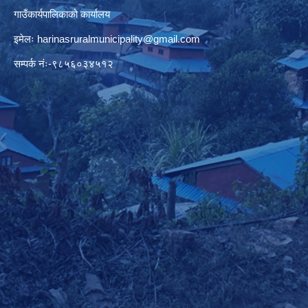
गाउँकार्यपालिकाको कार्यालय
इमेलः
harinasruralmunicipality@gmail.com
सम्पर्क नंः-९८५६०३४५१२