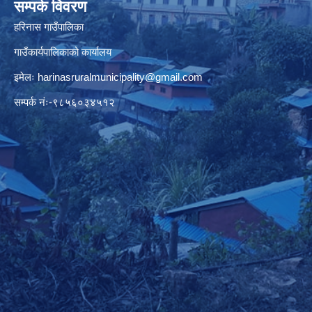
सम्पर्क विवरण
हरिनास गाउँपालिका
गाउँकार्यपालिकाको कार्यालय
इमेलः
harinasruralmunicipality@gmail.com
सम्पर्क नंः-९८५६०३४५१२