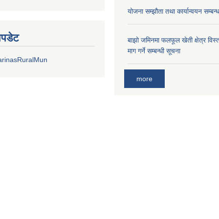
योजना सम्झौता तथा कार्यान्वयन सम्बन्
अपडेट
बाझो जमिनमा फलफूल खेती क्षेत्र विस्ता
माग गर्ने सम्बन्धी सूचना
arinasRuralMun
more