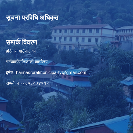
सूचना प्रविधि अधिकृत
सम्पर्क विवरण
हरिनास गाउँपालिका
गाउँकार्यपालिकाको कार्यालय
इमेलः
harinasruralmunicipality@gmail.com
सम्पर्क नंः-९८५६०३४५१२