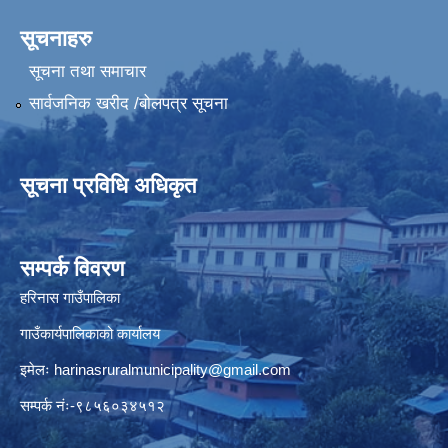
सूचनाहरु
सूचना तथा समाचार
सार्वजनिक खरीद /बोलपत्र सूचना
सूचना प्रविधि अधिकृत
सम्पर्क विवरण
हरिनास गाउँपालिका
गाउँकार्यपालिकाको कार्यालय
इमेलः
harinasruralmunicipality@gmail.com
सम्पर्क नंः-९८५६०३४५१२