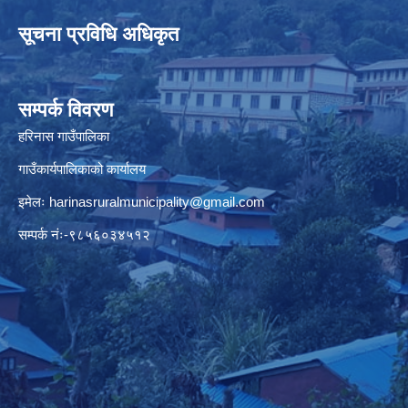
सूचना प्रविधि अधिकृत
सम्पर्क विवरण
हरिनास गाउँपालिका
गाउँकार्यपालिकाको कार्यालय
इमेलः
harinasruralmunicipality@gmail.com
सम्पर्क नंः-९८५६०३४५१२