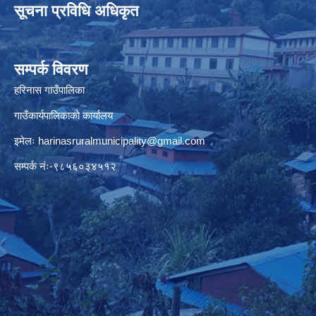
सूचना प्रविधि अधिकृत
सम्पर्क विवरण
हरिनास गाउँपालिका
गाउँकार्यपालिकाको कार्यालय
इमेलः
harinasruralmunicipality@gmail.com
सम्पर्क नंः-९८५६०३४५१२