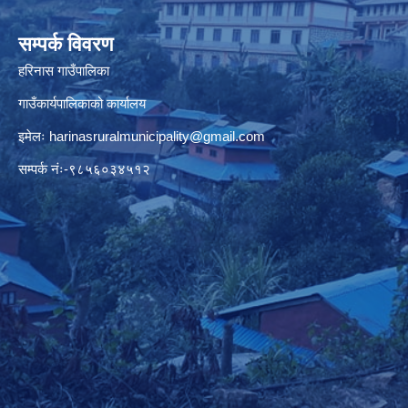
सम्पर्क विवरण
हरिनास गाउँपालिका
गाउँकार्यपालिकाको कार्यालय
इमेलः
harinasruralmunicipality@gmail.com
सम्पर्क नंः-९८५६०३४५१२