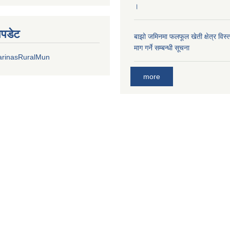
।
अपडेट
बाझो जमिनमा फलफूल खेती क्षेत्र विस्ता
माग गर्ने सम्बन्धी सूचना
arinasRuralMun
more