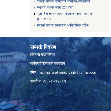
जिल्ला समन्वय समितिको कार्यालय,स्याङ्गजा
स्थानीय तहको लागि ICT ब्लग
प्रादेशिक तथा स्थानीय सरकार सहयोग कार्यक्रम
(PLGSP)
गण्डकी प्रदेश सरकारको आधिकारिक पोर्टल
सम्पर्क विवरण
हरिनास गाउँपालिका
गाउँकार्यपालिकाको कार्यालय
इमेलः
harinasruralmunicipality@gmail.com
सम्पर्क नंः-९८५६०३४५१२