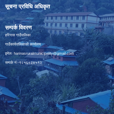
सूचना प्रविधि अधिकृत
सम्पर्क विवरण
हरिनास गाउँपालिका
गाउँकार्यपालिकाको कार्यालय
इमेलः
harinasruralmunicipality@gmail.com
सम्पर्क नंः-९८५६०३४५१२