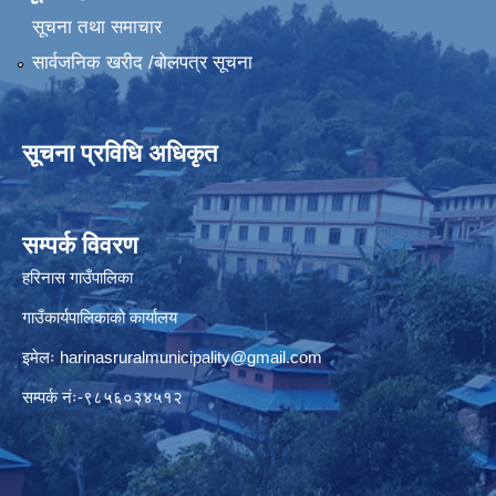
सूचना तथा समाचार
सार्वजनिक खरीद /बोलपत्र सूचना
सूचना प्रविधि अधिकृत
सम्पर्क विवरण
हरिनास गाउँपालिका
गाउँकार्यपालिकाको कार्यालय
इमेलः
harinasruralmunicipality@gmail.com
सम्पर्क नंः-९८५६०३४५१२