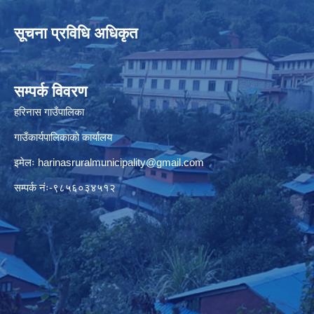
सूचना प्रविधि अधिकृत
सम्पर्क विवरण
हरिनास गाउँपालिका
गाउँकार्यपालिकाको कार्यालय
इमेलः
harinasruralmunicipality@gmail.com
सम्पर्क नंः-९८५६०३४५१२