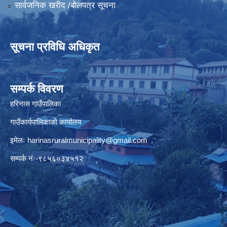
सार्वजनिक खरीद /बोलपत्र सूचना
सूचना प्रविधि अधिकृत
सम्पर्क विवरण
हरिनास गाउँपालिका
गाउँकार्यपालिकाको कार्यालय
इमेलः
harinasruralmunicipality@gmail.com
सम्पर्क नंः-९८५६०३४५१२